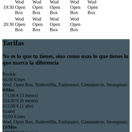
Wod
Wod
Wod
Wod
Wod
19:30
Open
Open
Open
Open
Open
Box
Box
Box
Box
Box
Wod
Wod
Wod
Wod
20:30
Open
Open
Open
Open
Box
Box
Box
Box
Tarifas
No es lo que tu tienes, sino como usas lo que tienes lo
que marca la diferencia
Rookie
60
,00
€
/mes
Wod, Open Box, Halterofilia, Endurance, Gimnásticos, Strongman:
9/Mes
171
,00
€
(3 meses)
324
,00
€
(6 meses)
612
,00
€
(1 año)
Scaled
70
,00
€
/mes
Wod, Open Box, Halterofilia, Endurance, Gimnásticos, Strongman:
13/Mes