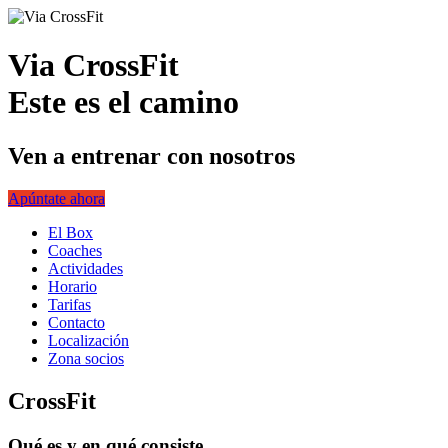
Via CrossFit
Este es el camino
Ven a entrenar con nosotros
Apúntate ahora
El Box
Coaches
Actividades
Horario
Tarifas
Contacto
Localización
Zona socios
CrossFit
Qué es y en qué consiste