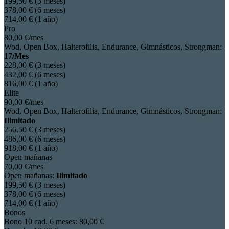
199
,50
€
(3 meses)
378
,00
€
(6 meses)
714
,00
€
(1 año)
Pro
80
,00
€
/mes
Wod, Open Box, Halterofilia, Endurance, Gimnásticos, Strongman:
17/Mes
228
,00
€
(3 meses)
432
,00
€
(6 meses)
816
,00
€
(1 año)
Elite
90
,00
€
/mes
Wod, Open Box, Halterofilia, Endurance, Gimnásticos, Strongman:
Ilimitado
256
,50
€
(3 meses)
486
,00
€
(6 meses)
918
,00
€
(1 año)
Open mañanas
70
,00
€
/mes
Open mañanas:
Ilimitado
199
,50
€
(3 meses)
378
,00
€
(6 meses)
714
,00
€
(1 año)
Bonos
Bono 10 cad. 6 meses:
80
,00
€